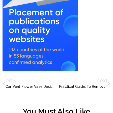
prev
next
Car Vent Flower Vase Designs
Practical Guide: To Remove Matte Lipstick
You Must Also Like